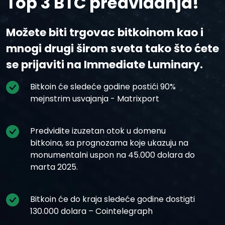
Top 3 BTC predviđanja!
Možete biti trgovac bitkoinom kao i
mnogi drugi širom sveta tako što ćete
se prijaviti na Immediate Luminary.
Bitkoin će sledeće godine postići 90%
mejnstrim usvajanja - Matrixport
Predvidite izuzetan otok u domenu
bitkoina, sa prognozama koje ukazuju na
monumentalni uspon na 45.000 dolara do
marta 2025.
Bitkoin će do kraja sledeće godine dostigti
130.000 dolara – Cointelegraph