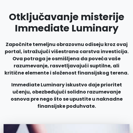
Otključavanje misterije
Immediate Luminary
Započnite temeljnu obrazovnu odiseju kroz ovaj
portal, istražujući višestrana carstva investicija.
Ova potraga je osmišljena da poveća vaše
razumevanje, rasvetljavajući suptilne, ali
kritične elemente i složenost finansijskog terena.
Immediate Luminary iskustvo daje prioritet
učenju, obezbeđujući solidno razumevanje
osnova pre nego što se upustite u naknadne
finansijske poduhvate.