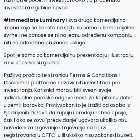
razmotre početni investitori. Oko 70 procenata
investitora izgubiće novac.
#Immediate Luminary
i sva druga komercijalna
imena koja se koriste na sajtu su samo u komercijalne
svrhe i ne odnose se ni na jednu određenu kompaniju
niti na određene pružaoce usluga.
Spot je samo za komercijalnu prezentaciju i ilustraciju,
a svi učesnici su glumci.
Pažljivo pročitajte stranicu Terms & Conditions i
Disclaimer platforme nezavisnih investitora pre
investiranja. Korisnici moraju biti svesni svoje
individualne poreske odgovornosti za kapitalnu dobit
u zemlji boravka. Protivzakonito je tražiti od osoba iz
Sjedinjenih Država da kupuju i prodaju robne opcije,
čak i ako se zovu 'predviđanje' ugovora ukoliko nisu
navedeni za trgovanje i trgovanje na berzi
registrovanoj u CFTC-u ili ukoliko nisu zakonski izuzeti.