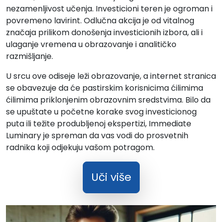
nezamenljivost učenja. Investicioni teren je ogroman i
povremeno lavirint. Odlučna akcija je od vitalnog
značaja prilikom donošenja investicionih izbora, ali i
ulaganje vremena u obrazovanje i analitičko
razmišljanje.
U srcu ove odiseje leži obrazovanje, a internet stranica
se obavezuje da će pastirskim korisnicima ćilimima
ćilimima priklonjenim obrazovnim sredstvima. Bilo da
se upuštate u početne korake svog investicionog
puta ili težite produbljenoj ekspertizi, Immediate
Luminary je spreman da vas vodi do prosvetnih
radnika koji odjekuju vašom potragom.
Uči više