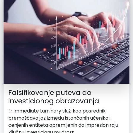
Falsifikovanje puteva do
investicionog obrazovanja
✨ Immediate Luminary služi kao posrednik,
premošćava jaz između istančanih učenika i
cenjenih entiteta opremljenih da impresioniraju
ključnu investicionu mudrost.