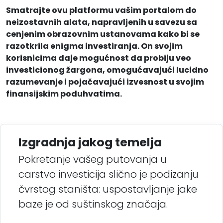
Smatrajte ovu platformu vašim portalom do
neizostavnih alata, napravljenih u savezu sa
cenjenim obrazovnim ustanovama kako bi se
razotkrila enigma investiranja. On svojim
korisnicima daje mogućnost da probiju veo
investicionog žargona, omogućavajući lucidno
razumevanje i pojačavajući izvesnost u svojim
finansijskim poduhvatima.
Izgradnja jakog temelja
Pokretanje vašeg putovanja u
carstvo investicija slično je podizanju
čvrstog staništa: uspostavljanje jake
baze je od suštinskog značaja.