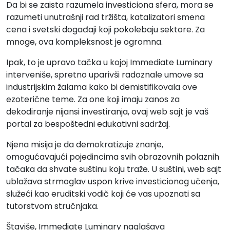
Da bi se zaista razumela investiciona sfera, mora se
razumeti unutrašnji rad tržišta, katalizatori smena
cena i svetski događaji koji pokolebaju sektore. Za
mnoge, ova kompleksnost je ogromna.
Ipak, to je upravo tačka u kojoj Immediate Luminary
interveniše, spretno uparivši radoznale umove sa
industrijskim žalama kako bi demistifikovala ove
ezoterične teme. Za one koji imaju zanos za
dekodiranje nijansi investiranja, ovaj web sajt je vaš
portal za bespoštedni edukativni sadržaj.
Njena misija je da demokratizuje znanje,
omogućavajući pojedincima svih obrazovnih polaznih
tačaka da shvate suštinu koju traže. U suštini, web sajt
ublažava strmoglav uspon krive investicionog učenja,
služeći kao eruditski vodič koji će vas upoznati sa
tutorstvom stručnjaka.
Štaviše, Immediate Luminary naglašava