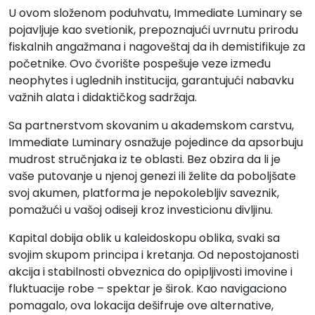
U ovom složenom poduhvatu, Immediate Luminary se
pojavljuje kao svetionik, prepoznajući uvrnutu prirodu
fiskalnih angažmana i nagoveštaj da ih demistifikuje za
početnike. Ovo čvorište pospešuje veze između
neophytes i uglednih institucija, garantujući nabavku
važnih alata i didaktičkog sadržaja.
Sa partnerstvom skovanim u akademskom carstvu,
Immediate Luminary osnažuje pojedince da apsorbuju
mudrost stručnjaka iz te oblasti. Bez obzira da li je
vaše putovanje u njenoj genezi ili želite da poboljšate
svoj akumen, platforma je nepokolebljiv saveznik,
pomažući u vašoj odiseji kroz investicionu divljinu.
Kapital dobija oblik u kaleidoskopu oblika, svaki sa
svojim skupom principa i kretanja. Od nepostojanosti
akcija i stabilnosti obveznica do opipljivosti imovine i
fluktuacije robe – spektar je širok. Kao navigaciono
pomagalo, ova lokacija dešifruje ove alternative,