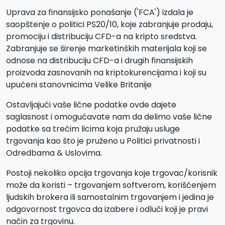
Uprava za finansijsko ponašanje ('FCA') izdala je
saopštenje o politici PS20/10, koje zabranjuje prodaju,
promociju i distribuciju CFD-a na kripto sredstva.
Zabranjuje se širenje marketinških materijala koji se
odnose na distribuciju CFD-a i drugih finansijskih
proizvoda zasnovanih na kriptokurencijama i koji su
upućeni stanovnicima Velike Britanije
Ostavljajući vaše lične podatke ovde dajete
saglasnost i omogućavate nam da delimo vaše lične
podatke sa trećim licima koja pružaju usluge
trgovanja kao što je pruženo u Politici privatnosti i
Odredbama & Uslovima.
Postoji nekoliko opcija trgovanja koje trgovac/korisnik
može da koristi – trgovanjem softverom, korišćenjem
ljudskih brokera ili samostalnim trgovanjem i jedina je
odgovornost trgovca da izabere i odluči koji je pravi
način za trgovinu.