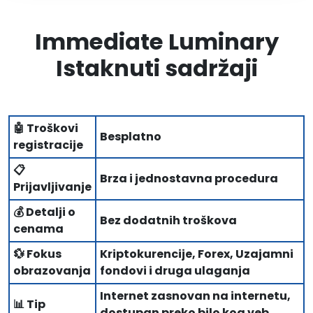
Immediate Luminary
Istaknuti sadržaji
🤖 Troškovi
Besplatno
registracije
📋
Brza i jednostavna procedura
Prijavljivanje
💰 Detalji o
Bez dodatnih troškova
cenama
💱 Fokus
Kriptokurencije, Forex, Uzajamni
obrazovanja
fondovi i druga ulaganja
Internet zasnovan na internetu,
📊 Tip
dostupan preko bilo kog veb