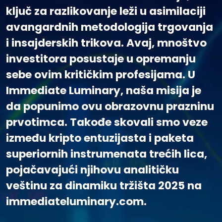
ključ za razlikovanje leži u asimilaciji
avangardnih metodologija trgovanja
i insajderskih trikova. Avaj, mnoštvo
investitora posustaje u opremanju
sebe ovim kritičkim profesijama. U
Immediate Luminary, naša misija je
da popunimo ovu obrazovnu prazninu
prvotimca. Takođe skovali smo veze
između kripto entuzijasta i paketa
superiornih instrumenata trećih lica,
pojačavajući njihovu analitičku
veštinu za dinamiku tržišta 2025 na
immediateluminary.com.