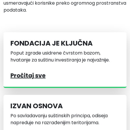
usmeravajući korisnike preko ogromnog prostranstva
podataka.
FONDACIJA JE KLJUČNA
Poput zgrade usidrene čvrstom bazom,
hvatanje za suštinu investiranja je najvažnije.
Pročitaj sve
IZVAN OSNOVA
Po savladavanju suštinskih principa, odiseja
napreduje na razrađenijim teritorijama.