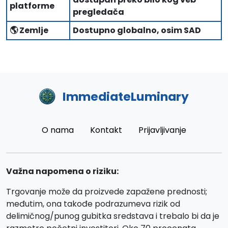
platforme
pregledača
🌎 Zemlje
Dostupno globalno, osim SAD
ImmediateLuminary
O nama
Kontakt
Prijavljivanje
Važna napomena o riziku:
Trgovanje može da proizvede zapažene prednosti;
međutim, ona takođe podrazumeva rizik od
delimičnog/punog gubitka sredstava i trebalo bi da je