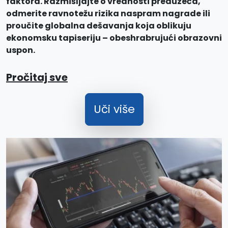
faktora. Razmišljajte o vrednosti preduzeća,
odmerite ravnotežu rizika naspram nagrade ili
proučite globalna dešavanja koja oblikuju
ekonomsku tapiseriju – obeshrabrujući obrazovni
uspon.
Pročitaj sve
Uči više