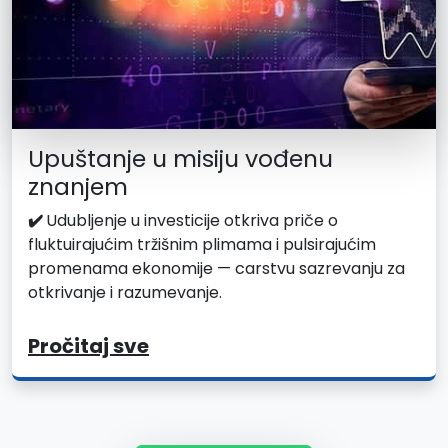
Upuštanje u misiju vođenu
znanjem
✔️
Udubljenje u investicije otkriva priče o
fluktuirajućim tržišnim plimama i pulsirajućim
promenama ekonomije — carstvu sazrevanju za
otkrivanje i razumevanje.
Pročitaj sve