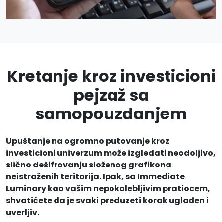
Kretanje kroz investicioni
pejzaž sa
samopouzdanjem
Upuštanje na ogromno putovanje kroz
investicioni univerzum može izgledati neodoljivo,
slično dešifrovanju složenog grafikona
neistraženih teritorija. Ipak, sa Immediate
Luminary kao vašim nepokolebljivim pratiocem,
shvatićete da je svaki preduzeti korak uglađen i
uverljiv.