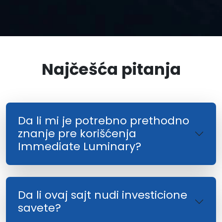
Najčešća pitanja
Da li mi je potrebno prethodno
znanje pre korišćenja
Immediate Luminary?
Da li ovaj sajt nudi investicione
savete?