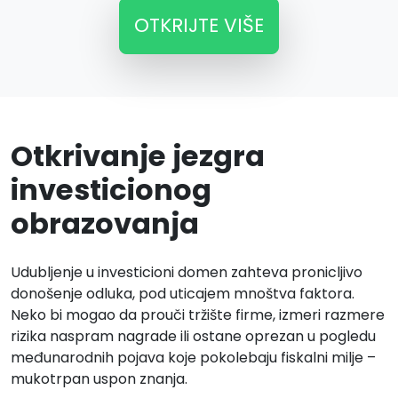
OTKRIJTE VIŠE
Otkrivanje jezgra
investicionog
obrazovanja
Udubljenje u investicioni domen zahteva pronicljivo
donošenje odluka, pod uticajem mnoštva faktora.
Neko bi mogao da prouči tržište firme, izmeri razmere
rizika naspram nagrade ili ostane oprezan u pogledu
međunarodnih pojava koje pokolebaju fiskalni milje –
mukotrpan uspon znanja.